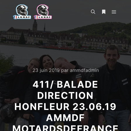
Menu pr
Rechercher
Plus d’infos
23 juin 2019
par
ammdfadmin
411/ BALADE
DIRECTION
HONFLEUR 23.06.19
AMMDF
MOTARDSDEFRANCE