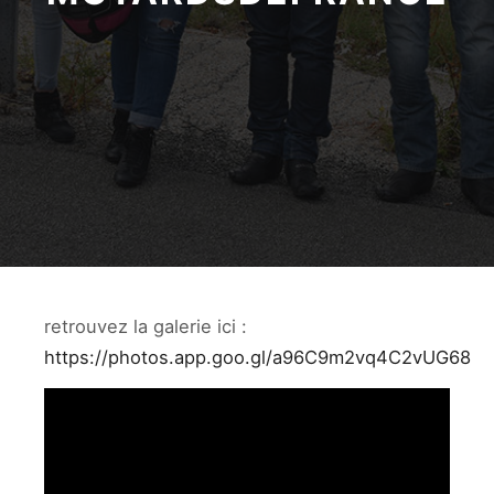
retrouvez la galerie ici :
https://photos.app.goo.gl/a96C9m2vq4C2vUG68