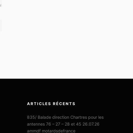
ARTICLES RÉCENTS
835/ Balade direction Chartres pour les
antennes 76 – 27 – 28 et 45 26.07.26
ammdf motardsdefrance