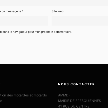
e de messagerie
*
Site web
eb dans le navigateur pour mon prochain commentaire.
F
NOUS CONTACTER
ation des motardes et motards
AMMDF
ce
MAIRIE DE FRESQUIENNES
41 RUE DU CENTRE