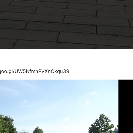
p.goo.gl/UW5NfmnPVXnCkqu39