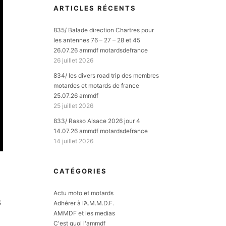
ARTICLES RÉCENTS
835/ Balade direction Chartres pour
les antennes 76 – 27 – 28 et 45
26.07.26 ammdf motardsdefrance
26 juillet 2026
834/ les divers road trip des membres
motardes et motards de france
25.07.26 ammdf
25 juillet 2026
833/ Rasso Alsace 2026 jour 4
14.07.26 ammdf motardsdefrance
14 juillet 2026
CATÉGORIES
Actu moto et motards
S
Adhérer à l’A.M.M.D.F.
AMMDF et les medias
C'est quoi l'ammdf