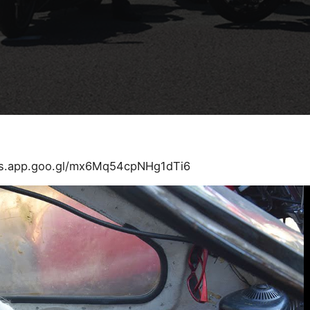
os.app.goo.gl/mx6Mq54cpNHg1dTi6