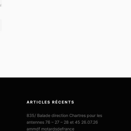
ARTICLES RÉCENTS
835/ Balade direction Chartres pour les
antennes 76 – 27 – 28 et 45 26.07.26
ammdf motardsdefrance