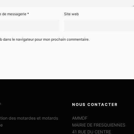
e de messagerie
*
Site web
eb dans le navigateur pour mon prochain commentaire.
F
NOUS CONTACTER
ation des motardes et motards
AMMDF
ce
MAIRIE DE FRESQUIENNES
41 RUE DU CENTRE