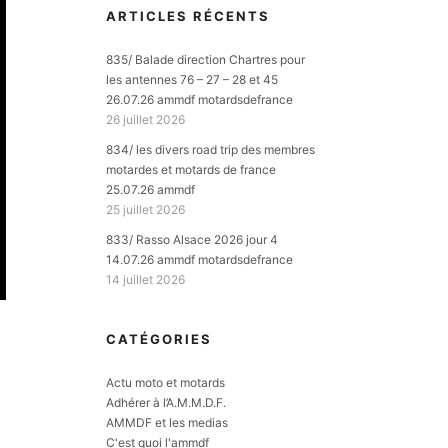
ARTICLES RÉCENTS
835/ Balade direction Chartres pour
les antennes 76 – 27 – 28 et 45
26.07.26 ammdf motardsdefrance
26 juillet 2026
834/ les divers road trip des membres
motardes et motards de france
25.07.26 ammdf
25 juillet 2026
833/ Rasso Alsace 2026 jour 4
14.07.26 ammdf motardsdefrance
14 juillet 2026
CATÉGORIES
O
Actu moto et motards
Adhérer à l’A.M.M.D.F.
AMMDF et les medias
C'est quoi l'ammdf