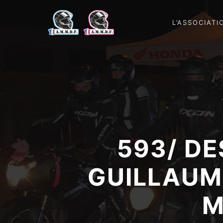
L’ASSOCIATI
593/ D
GUILLAUME
M