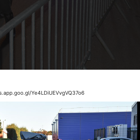
os.app.goo.gl/Ye4LDiUEVvgVQ37o6