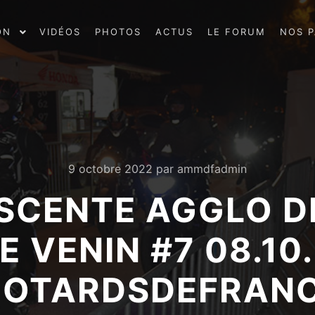
ON
VIDÉOS
PHOTOS
ACTUS
LE FORUM
NOS P
9 octobre 2022
par
ammdfadmin
ESCENTE AGGLO D
 VENIN #7 08.1
OTARDSDEFRAN