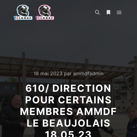
Menu pr
Rechercher
Plus d’infos
18 mai 2023
par
ammdfadmin
610/ DIRECTION
POUR CERTAINS
MEMBRES AMMDF
LE BEAUJOLAIS
18.05.23