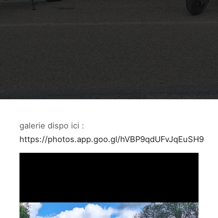
galerie dispo ici :
https://photos.app.goo.gl/hVBP9qdUFvJqEuSH9