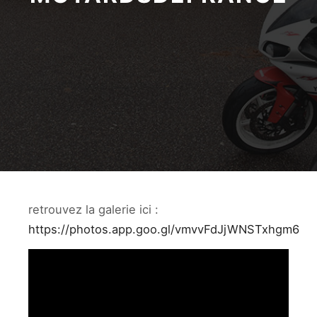
retrouvez la galerie ici :
https://photos.app.goo.gl/vmvvFdJjWNSTxhgm6