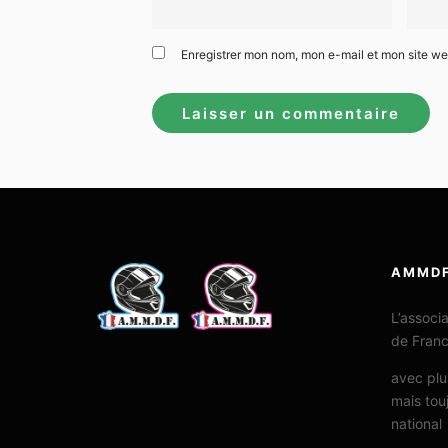
Enregistrer mon nom, mon e-mail et mon site w
AMMD
L’associ
de Fran
avec plu
mais tou
national