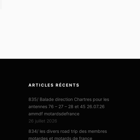
ARTICLES RÉCENTS
835/ Balade direction Chartres pour les
antennes 76 – 27 – 28 et 45 26.07.26
ammdf motardsdefrance
26 juillet 2026
834/ les divers road trip des membres
motardes et motards de france