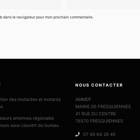
eb dans le navigateur pour mon prochain commentaire.
F
NOUS CONTACTER
ation des motardes et motards
AMMDF
ce
MAIRIE DE FRESQUIENNES
41 RUE DU CENTRE
sieurs antennes régionales
76570 FRESQUIENNES
jours sous couvert du bureau
07 49 64 29 40