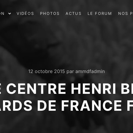
ON
VIDÉOS
PHOTOS
ACTUS
LE FORUM
NOS P
12 octobre 2015
par
ammdfadmin
E CENTRE HENRI 
RDS DE FRANCE 