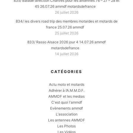
835/ Balade direction Chartres pour les antennes 76 – 27 – 28 et
45 26.07.26 ammdf motardsdefrance
26 juillet 2026
834/ les divers road trip des membres motardes et motards de
france 25.07.26 ammdf
25 juillet 2026
833/ Rasso Alsace 2026 jour 4 14.07.26 ammdf
motardsdefrance
14 juillet 2026
CATÉGORIES
Actu moto et motards
Adhérer à l’A.M.M.D.F.
AMMDF et les medias
C'est quoi l'ammdf
Evènements ammdf
L'association
Les antennes AMMDF
Les Photos
Les Vidéos