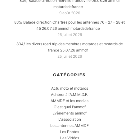
836/ Balade direction merville franceville 09.08.26 ammdf
motardsdefrance
9 août 2026
835/ Balade direction Chartres pour les antennes 76 – 27 – 28 et
45 26.07.26 ammdf motardsdefrance
26 juillet 2026
834/ les divers road trip des membres motardes et motards de
france 25.07.26 ammdf
25 juillet 2026
CATÉGORIES
Actu moto et motards
Adhérer à l’A.M.M.D.F.
AMMDF et les medias
C'est quoi l'ammdf
Evènements ammdf
L'association
Les antennes AMMDF
Les Photos
Les Vidéos