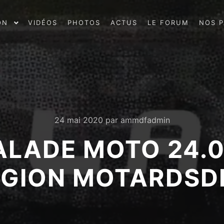
ON
VIDÉOS
PHOTOS
ACTUS
LE FORUM
NOS P
24 mai 2020
par
ammdfadmin
BALADE MOTO 24.
EGION MOTARDS