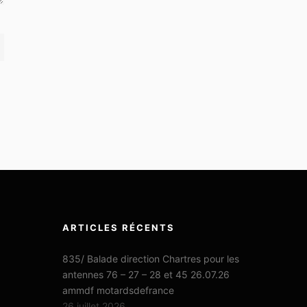
ARTICLES RÉCENTS
835/ Balade direction Chartres pour les
antennes 76 – 27 – 28 et 45 26.07.26
ammdf motardsdefrance
26 juillet 2026