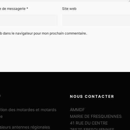
e de messagerie
*
Site web
eb dans le navigateur pour mon prochain commentaire.
F
NOUS CONTACTER
ation des motardes et motards
AMMDF
ce
MAIRIE DE FRESQUIENNES
41 RUE DU CENTRE
sieurs antennes régionales
76570 FRESQUIENNES