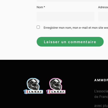
Nom
*
Adress
Enregistrer mon nom, mon e-mail et mon site w
AMMD
L’associ
de Fran
avec plu